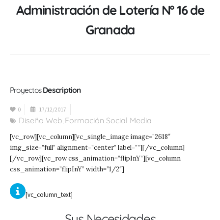
Administración de Lotería Nº 16 de
Granada
Proyectos
Description
0
17/12/2017
Diseño Web
Formación Social Media
,
[vc_row][vc_column][vc_single_image image=”2618″
img_size=”full” alignment=”center” label=””][/vc_column]
[/vc_row][vc_row css_animation=”flipInY”][vc_column
css_animation=”flipInY” width=”1/2″]
[vc_column_text]
Sus Necesidades