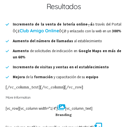
Resultados
Incremento de la venta de lotería online┬á
a través del Portal
Club Amigo Online
ÔÇ£
ÔÇØ y enlazado con la web en un
300%
Aumento del número de llamadas
al establecimiento
Aumento
de solicitudes de indicación en
Google Maps en más de
un 60%
Incremento de visitas y ventas en el establecimiento
Mejora
de la
formación
y capacitación de su
equipo
[/vc_column_text][/vc_column][/vc_row]
More Information
[vc_row][vc_column width="1/4"]
[vc_column_text]
Branding