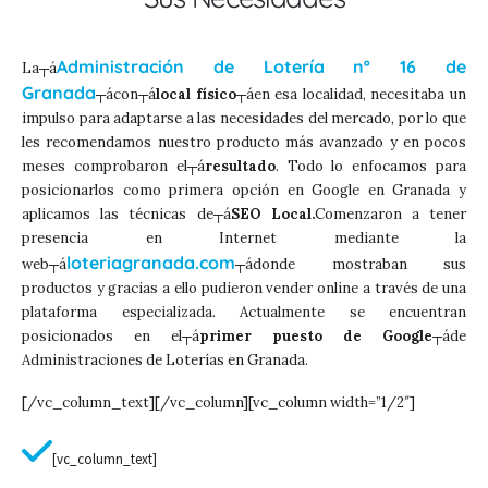
Administración de Lotería nº 16 de
La┬á
Granada
┬ácon┬á
local físico
┬áen esa localidad, necesitaba un
impulso para adaptarse a las necesidades del mercado, por lo que
les recomendamos nuestro producto más avanzado y en pocos
meses comprobaron el┬á
resultado
. Todo lo enfocamos para
posicionarlos como primera opción en Google en Granada y
aplicamos las técnicas de┬á
SEO Local.
Comenzaron a tener
presencia en Internet mediante la
loteriagranada.com
web┬á
┬ádonde mostraban sus
productos y gracias a ello pudieron vender online a través de una
plataforma especializada. Actualmente se encuentran
posicionados en el┬á
primer puesto de Google
┬áde
Administraciones de Loterías en Granada.
[/vc_column_text][/vc_column][vc_column width=”1/2″]
[vc_column_text]