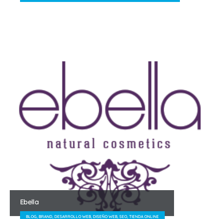
Ebella
BLOG, BRAND, DESARROLLO WEB, DISEÑO WEB, SEO, TIENDA ONLINE