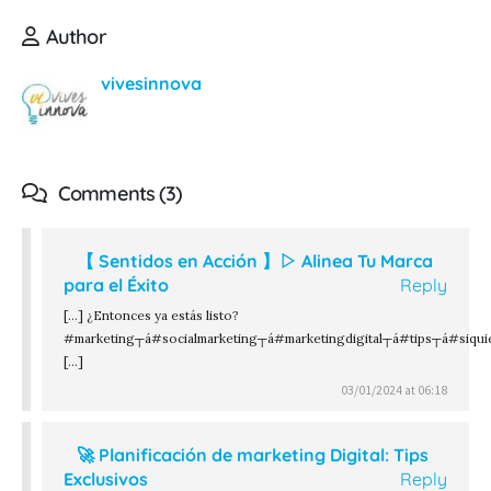
Author
vivesinnova
Comments (3)
【 Sentidos en Acción 】▷ Alinea Tu Marca
para el Éxito
Reply
[…] ¿Entonces ya estás listo?
#marketing┬á#socialmarketing┬á#marketingdigital┬á#tips┬á#siqu
[…]
03/01/2024 at 06:18
🚀 Planificación de marketing Digital: Tips
Exclusivos
Reply