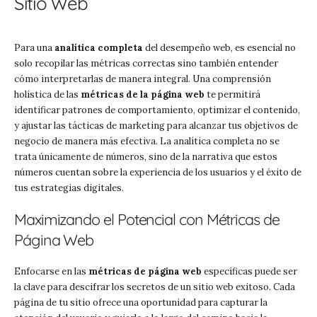
Sitio Web
Para una
analítica completa
del desempeño web, es esencial no
solo recopilar las métricas correctas sino también entender
cómo interpretarlas de manera integral. Una comprensión
holística de las
métricas de la página web
te permitirá
identificar patrones de comportamiento, optimizar el contenido,
y ajustar las tácticas de marketing para alcanzar tus objetivos de
negocio de manera más efectiva. La analítica completa no se
trata únicamente de números, sino de la narrativa que estos
números cuentan sobre la experiencia de los usuarios y el éxito de
tus estrategias digitales.
Maximizando el Potencial con Métricas de
Página Web
Enfocarse en las
métricas de página web
específicas puede ser
la clave para descifrar los secretos de un sitio web exitoso. Cada
página de tu sitio ofrece una oportunidad para capturar la