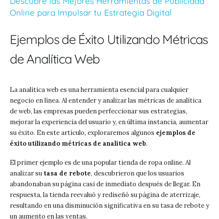
Descubre las Mejores Herramientas de Publicidad
Online para Impulsar tu Estrategia Digital
Ejemplos de Éxito Utilizando Métricas
de Analítica Web
La analítica web es una herramienta esencial para cualquier
negocio en línea. Al entender y analizar las métricas de analítica
de web, las empresas pueden perfeccionar sus estrategias,
mejorar la experiencia del usuario y, en última instancia, aumentar
su éxito. En este artículo, exploraremos algunos
ejemplos de
éxito utilizando métricas de analítica web
.
El primer ejemplo es de una popular tienda de ropa online. Al
analizar su
tasa de rebote
, descubrieron que los usuarios
abandonaban su página casi de inmediato después de llegar. En
respuesta, la tienda reevaluó y rediseñó su página de aterrizaje,
resultando en una disminución significativa en su tasa de rebote y
un aumento en las ventas.