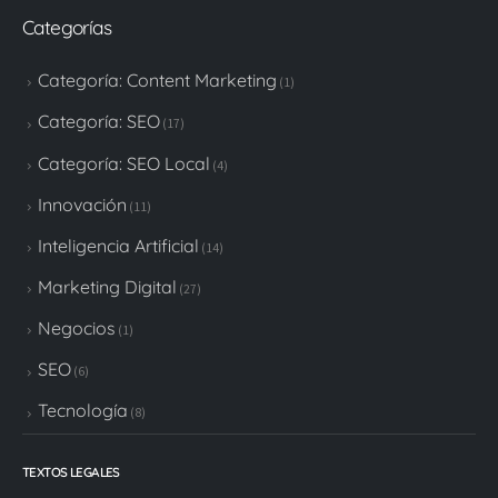
Categorías
Categoría: Content Marketing
(1)
Categoría: SEO
(17)
Categoría: SEO Local
(4)
Innovación
(11)
Inteligencia Artificial
(14)
Marketing Digital
(27)
Negocios
(1)
SEO
(6)
Tecnología
(8)
TEXTOS LEGALES