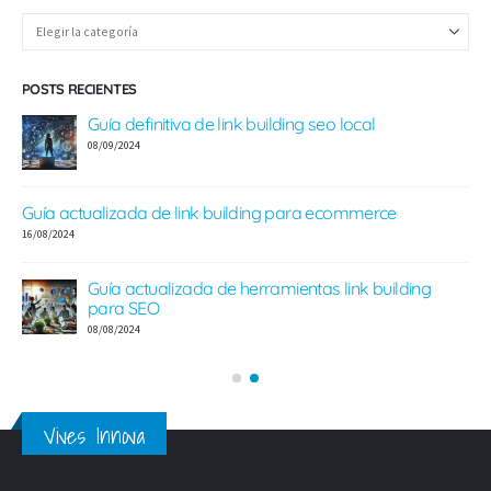
POSTS RECIENTES
Guía definitiva de link building seo local
08/09/2024
Guía actualizada de link building para ecommerce
e
16/08/2024
Guía actualizada de herramientas link building
para SEO
08/08/2024
Vives Innova