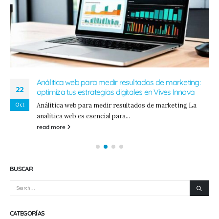
Análitica web para medir resultados de marketing:
22
optimiza tus estrategias digitales en Vives Innova
Oct
Análitica web para medir resultados de marketing La
analítica web es esencial para...
read more
BUSCAR
CATEGORÍAS