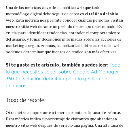
Una de las métricas clave de la analítica web que todo
mercadólogo digital debe seguir de cerca es el
tráfico del sitio
web
. Esta métrica nos permite conocer cuántas personas visitan
nuestro sitio web durante un período de tiempo determinado. Es
crucial para identificar tendencias, entender el comportamiento
del usuario, y tomar decisiones informadas sobre las acciones de
marketing a seguir. Además, al analizar las métricas del sitio web,
podemos determinar qué fuentes de tráfico son más efectivas.
Si te gusta este artículo, también puedes leer:
Todo
lo que necesitas saber sobre Google Ad Manager
360: La solución definitiva para la gestión de
anuncios
Tasa de rebote
Otra métrica importante a tener en cuenta es la
tasa de rebote
.
Esta métrica indica el porcentaje de visitantes que abandonan
nuestro sitio web después de ver solo una página. Una alta tasa de