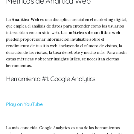
Métricas de Analítica Web
La
Analítica Web
es una disciplina crucial en el marketing digital,
que emplea el análisis de datos para entender cómo los usuarios
interactúan con un sitio web. Las
métricas de analítica web
pueden proporcionar información invaluable sobre el
rendimiento de tu sitio web, incluyendo el número de visitas, la
duración de las visitas, la tasa de rebote y mucho más. Para medir
estas métricas y obtener insights útiles, se necesitan ciertas
herramientas.
Herramienta #1: Google Analytics
Play on YouTube
La más conocida, Google Analytics es una de las herramientas