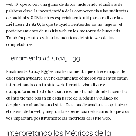
web. Proporciona una gama de datos, incluyendo el análisis de
palabras clave, la investigación de la competencia y las auditorías
de backlinks. SEMRush es especialmente útil para
analizar las
métricas de SEO
, lo que te ayuda a entender cómo mejorar el
posicionamiento de tu sitio web en los motores de búsqueda.
También permite evaluar las métricas del sitio web de tus
competidores.
Herramienta #3: Crazy Egg
Finalmente, Crazy Egg es una herramienta que ofrece mapas de
calor para ayudarte a ver exactamente cómo los visitantes están
interactuando con tu sitio web. Permite
visualizar el
comportamiento de los usuarios
, mostrando dónde hacen clic,
cuánto tiempo pasan en cada parte de la página y cuándo se
desplazan o abandonan el sitio. Esto puede ayudarte a optimizar
el diseño de tu web y mejorar la experiencia del usuario, lo que a su
vez impactará positivamente las métricas del sitio web.
Interpretando las Métricas de la