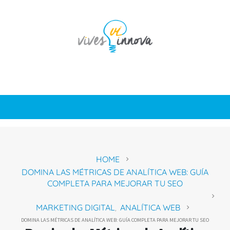
HOME
DOMINA LAS MÉTRICAS DE ANALÍTICA WEB: GUÍA
COMPLETA PARA MEJORAR TU SEO
MARKETING DIGITAL
ANALÍTICA WEB
,
DOMINA LAS MÉTRICAS DE ANALÍTICA WEB: GUÍA COMPLETA PARA MEJORAR TU SEO