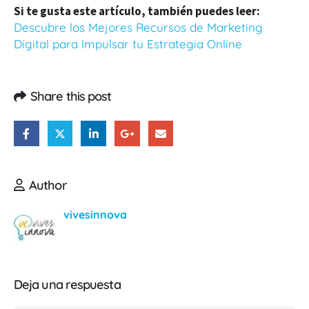
Si te gusta este artículo, también puedes leer:
Descubre los Mejores Recursos de Marketing
Digital para Impulsar tu Estrategia Online
Share this post
Author
vivesinnova
Deja una respuesta