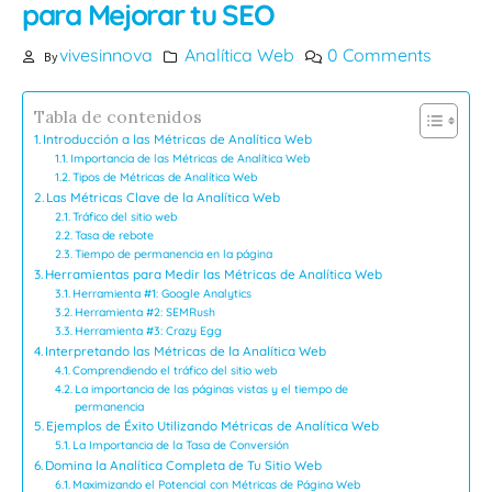
para Mejorar tu SEO
vivesinnova
Analítica Web
0 Comments
By
Tabla de contenidos
Introducción a las Métricas de Analítica Web
Importancia de las Métricas de Analítica Web
Tipos de Métricas de Analítica Web
Las Métricas Clave de la Analítica Web
Tráfico del sitio web
Tasa de rebote
Tiempo de permanencia en la página
Herramientas para Medir las Métricas de Analítica Web
Herramienta #1: Google Analytics
Herramienta #2: SEMRush
Herramienta #3: Crazy Egg
Interpretando las Métricas de la Analítica Web
Comprendiendo el tráfico del sitio web
La importancia de las páginas vistas y el tiempo de
permanencia
Ejemplos de Éxito Utilizando Métricas de Analítica Web
La Importancia de la Tasa de Conversión
Domina la Analítica Completa de Tu Sitio Web
Maximizando el Potencial con Métricas de Página Web