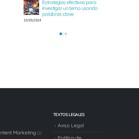
Estrategias efectivas para
para SE
investigar un tema usando
08/08/2024
palabras clave
10/09/2024
TEXTOS LEGALES
Aviso Legal
ontent Marketing
(1)
Política de