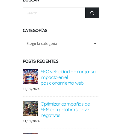
CATEGORÍAS
POSTS RECIENTES
link building
SEO velocidad de carga: su
Guía defi
impacto en el
seo loca
posicionamiento web
08/09/2024
12/09/2024
ilding para
Guía actualizada 
Optimizar campañas de
ecommerce
SEM con palabras clave
16/08/2024
negativas
11/09/2024
 de
Guía act
building
herramie