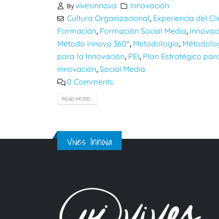
vivesinnova
Innovación
By
Cultura Organizacional
Experiencia del Cli
,
Formación
Formación Social Media
Innovac
,
,
Método Innova 360º
Metodología
Métodolo
,
,
para la Innovación
PEI
Plan Estratégico para
,
,
Innovación
Social Media
,
0 Comments
READ MORE...
Vives Innova