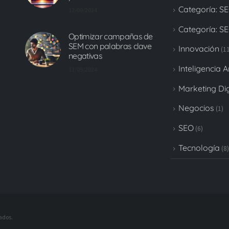
Categoría: S
12/09/2024
Categoría: S
Optimizar campañas de
SEM con palabras clave
Innovación
(11
negativas
Inteligencia Ar
11/09/2024
Marketing Dig
Negocios
(1)
SEO
(6)
Tecnología
(8)
ados.