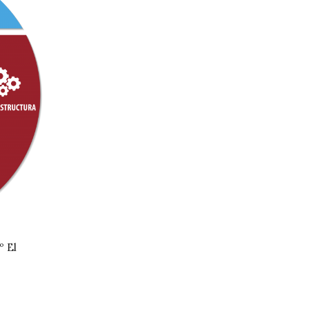
SEO velocidad de carga: su
Guía definitiva de 
impacto en el
seo local
posicionamiento web
08/09/2024
12/09/2024
Guía actualizada de link bu
Optimizar campañas de
ecommerce
º El
SEM con palabras clave
16/08/2024
negativas
11/09/2024
Guía actualizada
herramientas link 