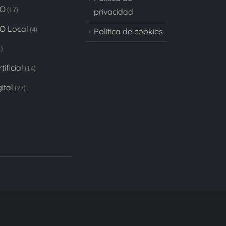
EO
(17)
privacidad
EO Local
(4)
Política de cookies
)
tificial
(14)
ital
(27)