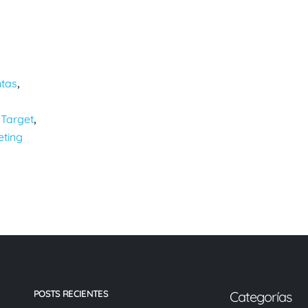
Estrategias efectivas para
para SEO
investigar un tema usando
08/08/2024
palabras clave
10/09/2024
ntas
,
Target
,
,
eting
POSTS RECIENTES
Categorías