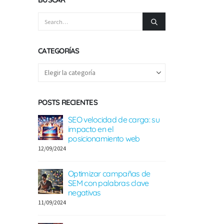
CATEGORÍAS
POSTS RECIENTES
link building
SEO velocidad de carga: su
Guía defi
impacto en el
seo loca
posicionamiento web
08/09/2024
12/09/2024
ilding para
Guía actualizada 
Optimizar campañas de
ecommerce
SEM con palabras clave
16/08/2024
negativas
11/09/2024
 de
Guía act
building
herramie