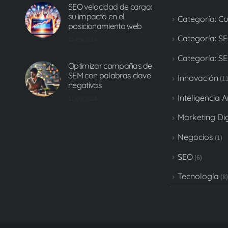
SEO velocidad de carga:
su impacto en el
Categoría: C
posicionamiento web
Categoría: S
12/09/2024
Categoría: S
Optimizar campañas de
SEM con palabras clave
Innovación
(11
negativas
Inteligencia Ar
11/09/2024
Marketing Dig
Negocios
(1)
SEO
(6)
Tecnología
(8)