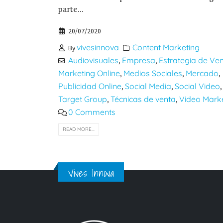
parte...
20/07/2020
vivesinnova
Content Marketing
By
Audiovisuales
Empresa
Estrategia de Ve
,
,
Marketing Online
Medios Sociales
Mercado
,
,
,
Publicidad Online
Social Media
Social Video
,
,
Target Group
Técnicas de venta
Video Mark
,
,
0 Comments
READ MORE...
Vives Innova