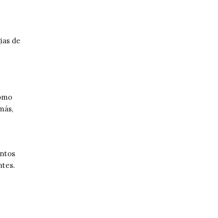
ias de
como
más,
entos
ntes.