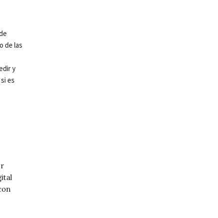
 de
o de las
edir y
 si es
er
ital
 con