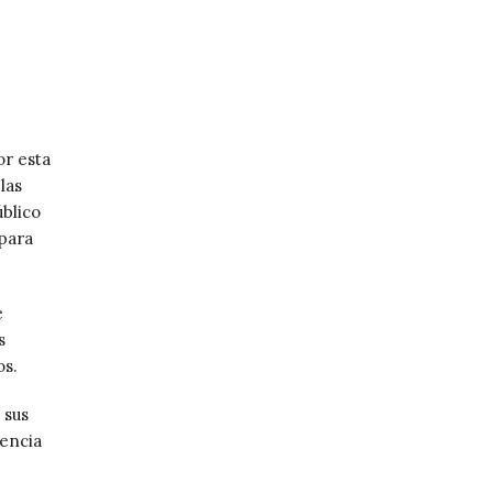
or esta
las
úblico
 para
e
s
os.
 sus
iencia