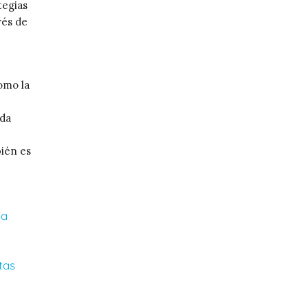
tegias
vés de
como la
ada
bién es
la
tas