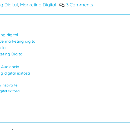
herramientas link building
g Digital
Marketing Digital
3 Comments
,
para SEO
Estrategias efect
investigar un te
08/08/2024
palabras clave
10/09/2024
ng digital
de marketing digital
cia
eting Digital
 Audiencia
 digital exitosa
 inspirarte
ital exitosa